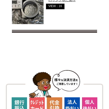
のリング状に製作
VIEW：16