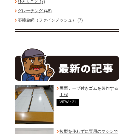
ひとりごと (7)
グレーチング (48)
溶接金網（ファインメッシュ） (7)
両面テープ付きゴムを製作する
工程
VIEW：21
抜型を使わずに専用のマシンで