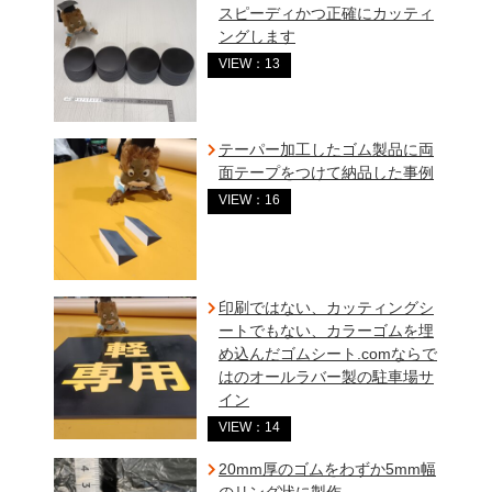
スピーディかつ正確にカッティ
ングします
VIEW：13
テーパー加工したゴム製品に両
面テープをつけて納品した事例
VIEW：16
印刷ではない、カッティングシ
ートでもない、カラーゴムを埋
め込んだゴムシート.comならで
はのオールラバー製の駐車場サ
イン
VIEW：14
20mm厚のゴムをわずか5mm幅