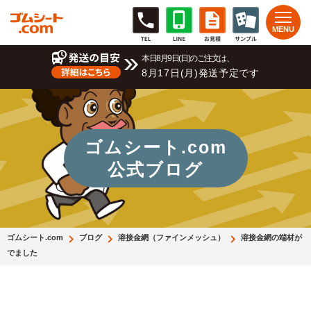
本日8月9日(日)のご注文は、
8月17日(月)発送予定です
ゴムシート.com
公式ブログ
ゴムシート.com
ブログ
溶接金網（ファインメッシュ）
溶接金網の端材が
でました