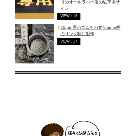
はのオールラバー製の駐車場サ
イン
VIEW：15
20mm厚のゴムをわずか5mm幅
のリング状に製作
VIEW：17