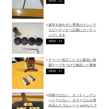
VIEW：22
抜型を使わずに専用のマシンで
スピーディかつ正確にカッティ
ングします
VIEW：14
テーパー加工したゴム製品に両
面テープをつけて納品した事例
VIEW：17
印刷ではない、カッティングシ
ートでもない、カラーゴムを埋
め込んだゴムシート.comならで