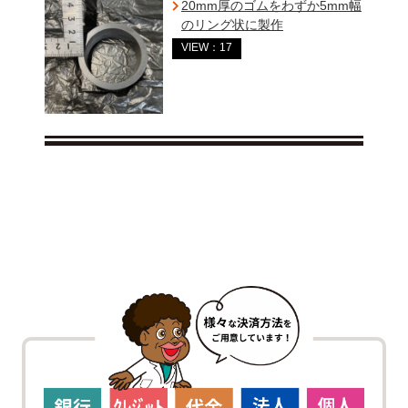
20mm厚のゴムをわずか5mm幅
のリング状に製作
VIEW：17