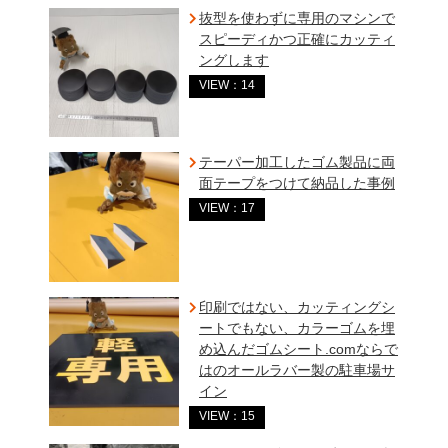
抜型を使わずに専用のマシンで
スピーディかつ正確にカッティ
ングします
VIEW：14
テーパー加工したゴム製品に両
面テープをつけて納品した事例
VIEW：17
印刷ではない、カッティングシ
ートでもない、カラーゴムを埋
め込んだゴムシート.comならで
はのオールラバー製の駐車場サ
イン
VIEW：15