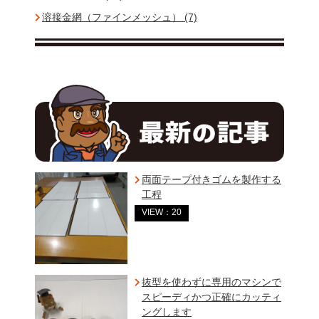
溶接金網（ファインメッシュ） (7)
両面テープ付きゴムを製作する
工程
VIEW：20
抜型を使わずに専用のマシンで
スピーディかつ正確にカッティ
ングします