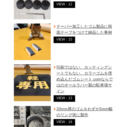
VIEW：12
テーパー加工したゴム製品に両
面テープをつけて納品した事例
VIEW：15
印刷ではない、カッティングシ
ートでもない、カラーゴムを埋
め込んだゴムシート.comならで
はのオールラバー製の駐車場サ
イン
VIEW：13
20mm厚のゴムをわずか5mm幅
のリング状に製作
VIEW：16