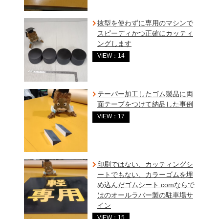
抜型を使わずに専用のマシンで
スピーディかつ正確にカッティ
ングします
VIEW：14
テーパー加工したゴム製品に両
面テープをつけて納品した事例
VIEW：17
印刷ではない、カッティングシ
ートでもない、カラーゴムを埋
め込んだゴムシート.comならで
はのオールラバー製の駐車場サ
イン
VIEW：15