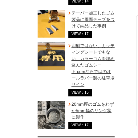
VIEW：14
テーパー加工したゴム
製品に両面テープをつ
けて納品した事例
VIEW：17
印刷ではない、カッテ
ィングシートでもな
い、カラーゴムを埋め
込んだゴムシー
ト.comならではのオ
ールラバー製の駐車場
サイン
VIEW：15
20mm厚のゴムをわず
か5mm幅のリング状
に製作
VIEW：17