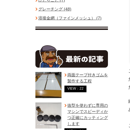
ひとりごと (7)
グレーチング (48)
溶接金網（ファインメッシュ） (7)
両面テープ付きゴムを
製作する工程
VIEW：22
抜型を使わずに専用の
マシンでスピーディか
つ正確にカッティング
します