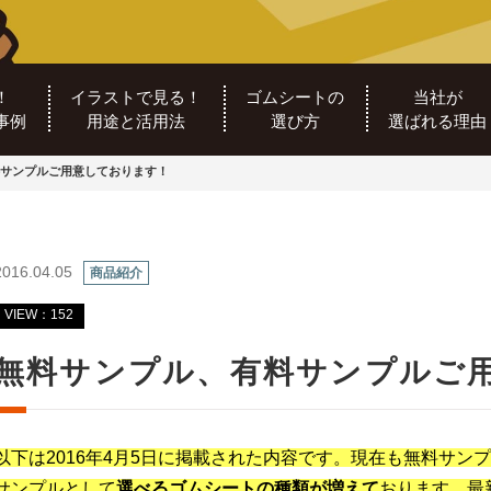
！
イラストで見る！
ゴムシートの
当社が
事例
用途と活用法
選び方
選ばれる理由
サンプルご用意しております！
2016.04.05
商品紹介
VIEW：152
無料サンプル、有料サンプルご
以下は2016年4月5日に掲載された内容です。現在も無料サ
サンプルとして
選べるゴムシートの種類が増えて
おります。最