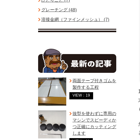
ひとりごと (7)
グレーチング (48)
溶接金網（ファインメッシュ） (7)
両面テープ付きゴムを
製作する工程
VIEW：19
抜型を使わずに専用の
マシンでスピーディか
つ正確にカッティング
します