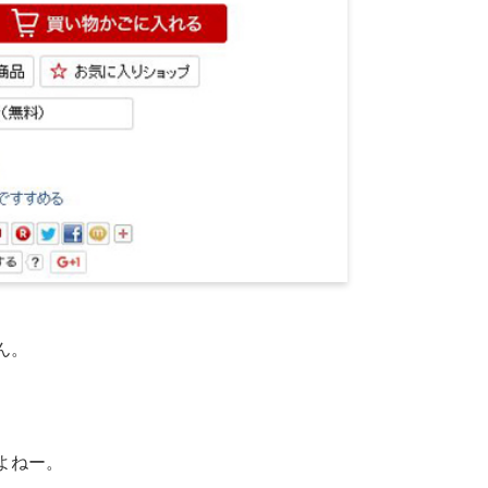
ん。
よねー。