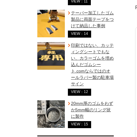
VIEW：11
テーパー加工したゴム
製品に両面テープをつ
けて納品した事例
VIEW：14
印刷ではない、カッテ
ィングシートでもな
い、カラーゴムを埋め
込んだゴムシー
ト.comならではのオ
ールラバー製の駐車場
サイン
VIEW：12
20mm厚のゴムをわず
か5mm幅のリング状
に製作
VIEW：15