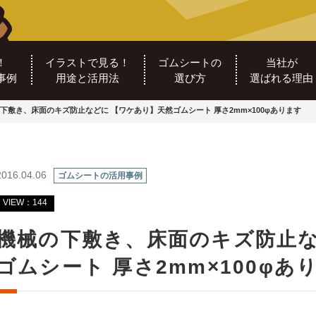
！
イラストで見る！
ゴムシートの
当社が
事例
用途と活用法
選び方
選ばれる理由
下敷き、床面のキズ防止などに 【ワケあり】天然ゴムシート 厚さ2mm×100φあります
2016.04.06
ゴムシートの活用事例
VIEW：144
機械の下敷き、床面のキズ防止な
ゴムシート 厚さ2mm×100φあ