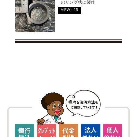
のリング状に製作
VIEW：15