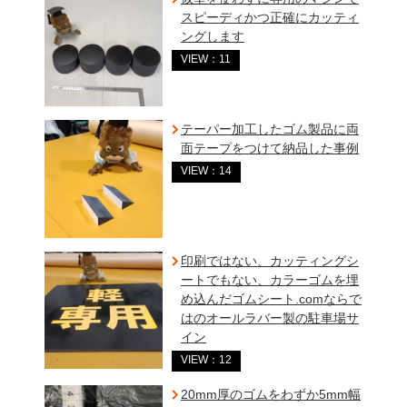
スピーディかつ正確にカッティ
ングします
VIEW：11
テーパー加工したゴム製品に両
面テープをつけて納品した事例
VIEW：14
印刷ではない、カッティングシ
ートでもない、カラーゴムを埋
め込んだゴムシート.comならで
はのオールラバー製の駐車場サ
イン
VIEW：12
20mm厚のゴムをわずか5mm幅