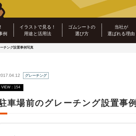
！
イラストで見る！
ゴムシートの
当社が
事例
用途と活用法
選び方
選ばれる理由
ーチング設置事例写真
2017.04.12
グレーチング
VIEW：154
駐車場前のグレーチング設置事