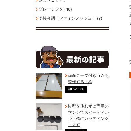
ひとりごと (7)
グレーチング (48)
溶接金網（ファインメッシュ） (7)
両面テープ付きゴムを
製作する工程
VIEW：20
抜型を使わずに専用の
マシンでスピーディか
つ正確にカッティング
します