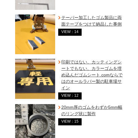
テーパー加工したゴム製品に両
面テープをつけて納品した事例
VIEW：14
印刷ではない、カッティングシ
ートでもない、カラーゴムを埋
め込んだゴムシート.comならで
はのオールラバー製の駐車場サ
イン
VIEW：12
20mm厚のゴムをわずか5mm幅
のリング状に製作
VIEW：15