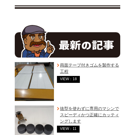
両面テープ付きゴムを製作する
工程
VIEW：18
抜型を使わずに専用のマシンで
スピーディかつ正確にカッティ
ングします
VIEW：11