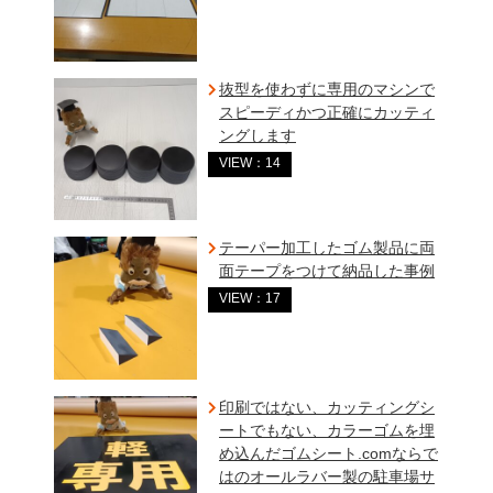
抜型を使わずに専用のマシンで
スピーディかつ正確にカッティ
ングします
VIEW：14
テーパー加工したゴム製品に両
面テープをつけて納品した事例
VIEW：17
印刷ではない、カッティングシ
ートでもない、カラーゴムを埋
め込んだゴムシート.comならで
はのオールラバー製の駐車場サ