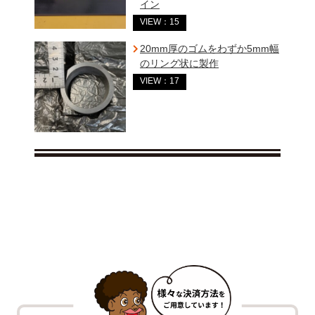
イン
VIEW：15
20mm厚のゴムをわずか5mm幅
のリング状に製作
VIEW：17