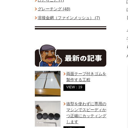
ひとりごと (7)
グレーチング (48)
溶接金網（ファインメッシュ） (7)
両面テープ付きゴムを
製作する工程
VIEW：19
抜型を使わずに専用の
マシンでスピーディか
つ正確にカッティング
します