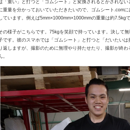
は「重い」と打つと「ゴムシート」と変換されるとかされない
に重量を分かっておいていただきたいので、ゴムシート.comには10
しています。例えば5mm×1000mm×1000mmの重量は約7.5kg
その様子がこちらです。75kgを笑顔で持っています。決して
子です。彼のスマホでは「ゴムシート」と打つと「だいたいは
り返しますが、撮影のために無理やり持たせたり、撮影が終わ
ん。