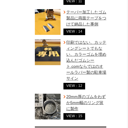
VIEW：11
テーパー加工したゴム
製品に両面テープをつ
けて納品した事例
VIEW：14
印刷ではない、カッテ
ィングシートでもな
い、カラーゴムを埋め
込んだゴムシー
ト.comならではのオ
ールラバー製の駐車場
サイン
VIEW：12
20mm厚のゴムをわず
か5mm幅のリング状
に製作
VIEW：15