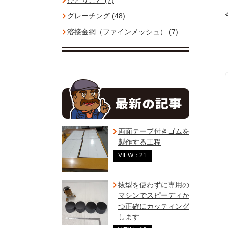
ひとりごと (7)
グレーチング (48)
溶接金網（ファインメッシュ） (7)
両面テープ付きゴムを
製作する工程
VIEW：21
抜型を使わずに専用の
マシンでスピーディか
つ正確にカッティング
します