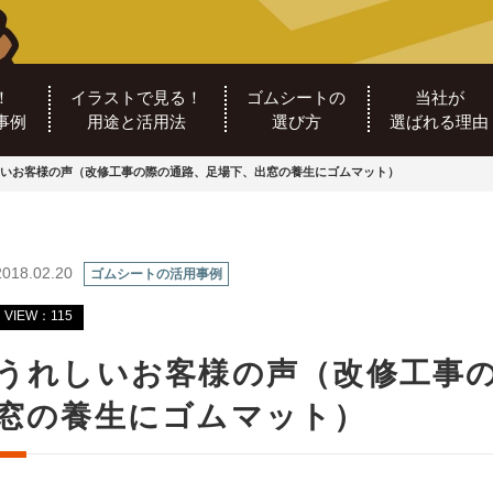
！
イラストで見る！
ゴムシートの
当社が
事例
用途と活用法
選び方
選ばれる理由
いお客様の声（改修工事の際の通路、足場下、出窓の養生にゴムマット）
2018.02.20
ゴムシートの活用事例
VIEW：115
うれしいお客様の声（改修工事
窓の養生にゴムマット）