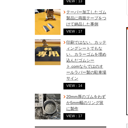
VIEW：13
テーパー加工したゴム
製品に両面テープをつ
けて納品した事例
VIEW：17
印刷ではない、カッテ
ィングシートでもな
い、カラーゴムを埋め
込んだゴムシー
ト.comならではのオ
ールラバー製の駐車場
サイン
VIEW：14
20mm厚のゴムをわず
か5mm幅のリング状
に製作
VIEW：17