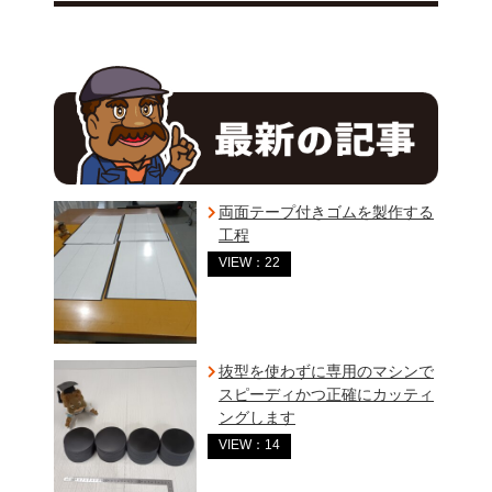
両面テープ付きゴムを製作する
工程
VIEW：22
抜型を使わずに専用のマシンで
スピーディかつ正確にカッティ
ングします
VIEW：14