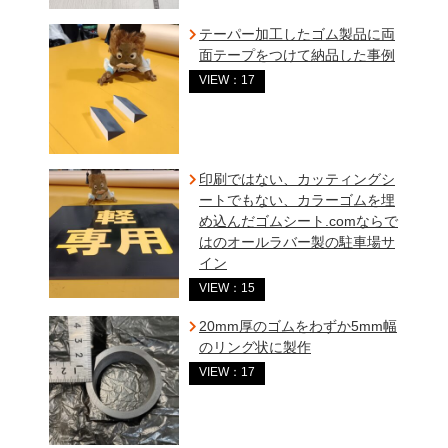
テーパー加工したゴム製品に両
面テープをつけて納品した事例
VIEW：17
印刷ではない、カッティングシ
ートでもない、カラーゴムを埋
め込んだゴムシート.comならで
はのオールラバー製の駐車場サ
イン
VIEW：15
20mm厚のゴムをわずか5mm幅
のリング状に製作
VIEW：17