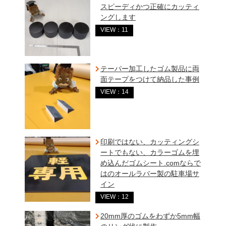
スピーディかつ正確にカッティ
ングします
VIEW：11
テーパー加工したゴム製品に両
面テープをつけて納品した事例
VIEW：14
印刷ではない、カッティングシ
ートでもない、カラーゴムを埋
め込んだゴムシート.comならで
はのオールラバー製の駐車場サ
イン
VIEW：12
20mm厚のゴムをわずか5mm幅