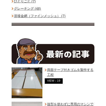
ひとりごと (7)
グレーチング (48)
溶接金網（ファインメッシュ） (7)
両面テープ付きゴムを製作する
工程
VIEW：19
抜型を使わずに専用のマシンで