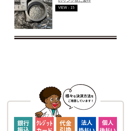
のリング状に製作
VIEW：15