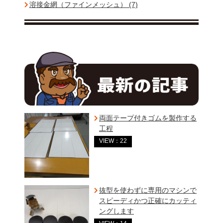
溶接金網（ファインメッシュ） (7)
両面テープ付きゴムを製作する
工程
VIEW：22
抜型を使わずに専用のマシンで
スピーディかつ正確にカッティ
ングします