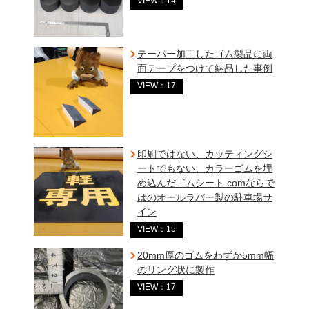
VIEW：14
テーパー加工したゴム製品に両
面テープをつけて納品した事例
VIEW：17
印刷ではない、カッティングシ
ートでもない、カラーゴムを埋
め込んだゴムシート.comならで
はのオールラバー製の駐車場サ
イン
VIEW：15
20mm厚のゴムをわずか5mm幅
のリング状に製作
VIEW：17