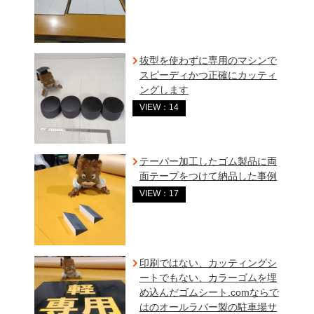
抜型を使わずに専用のマシンで
スピーディかつ正確にカッティ
ングします
VIEW：14
テーパー加工したゴム製品に両
面テープをつけて納品した事例
VIEW：17
印刷ではない、カッティングシ
ートでもない、カラーゴムを埋
め込んだゴムシート.comならで
はのオールラバー製の駐車場サ