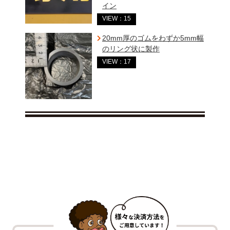
イン
VIEW：15
20mm厚のゴムをわずか5mm幅
のリング状に製作
VIEW：17