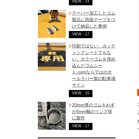
VIEW：14
テーパー加工したゴム
製品に両面テープをつ
けて納品した事例
VIEW：17
印刷ではない、カッテ
ィングシートでもな
い、カラーゴムを埋め
込んだゴムシー
ト.comならではのオ
ールラバー製の駐車場
サイン
VIEW：15
20mm厚のゴムをわず
か5mm幅のリング状
に製作
VIEW：17