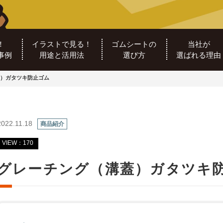
！
イラストで見る！
ゴムシートの
当社が
事例
用途と活用法
選び方
選ばれる理由
）ガタツキ防止ゴム
2022.11.18
商品紹介
VIEW：170
グレーチング（溝蓋）ガタツキ