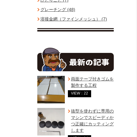
ひとりごと (7)
グレーチング (48)
溶接金網（ファインメッシュ） (7)
両面テープ付きゴムを
製作する工程
VIEW：22
抜型を使わずに専用の
マシンでスピーディか
つ正確にカッティング
します