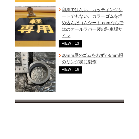
印刷ではない、カッティングシ
ートでもない、カラーゴムを埋
め込んだゴムシート.comならで
はのオールラバー製の駐車場サ
イン
VIEW：13
20mm厚のゴムをわずか5mm幅
のリング状に製作
VIEW：16