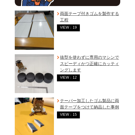
両面テープ付きゴムを製作する
工程
VIEW：19
抜型を使わずに専用のマシンで
スピーディかつ正確にカッティ
ングします
VIEW：12
テーパー加工したゴム製品に両
面テープをつけて納品した事例
VIEW：15