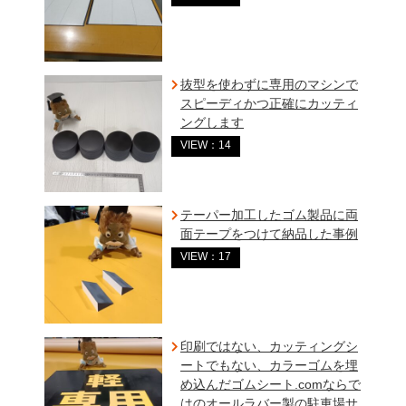
抜型を使わずに専用のマシンで
スピーディかつ正確にカッティ
ングします
VIEW：14
テーパー加工したゴム製品に両
面テープをつけて納品した事例
VIEW：17
印刷ではない、カッティングシ
ートでもない、カラーゴムを埋
め込んだゴムシート.comならで
はのオールラバー製の駐車場サ