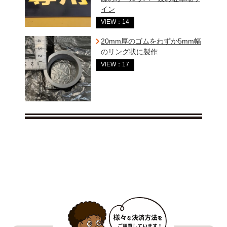
イン
VIEW：14
20mm厚のゴムをわずか5mm幅
のリング状に製作
VIEW：17