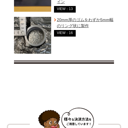
イン
VIEW：13
20mm厚のゴムをわずか5mm幅
のリング状に製作
VIEW：16