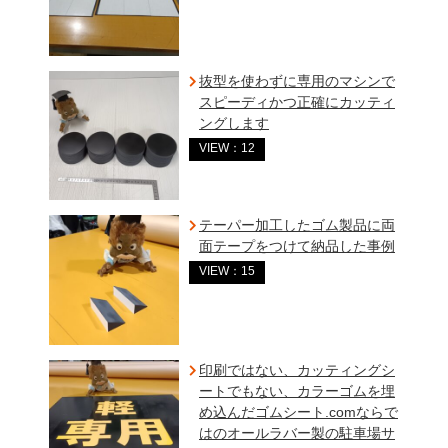
抜型を使わずに専用のマシンで
スピーディかつ正確にカッティ
ングします
VIEW：12
テーパー加工したゴム製品に両
面テープをつけて納品した事例
VIEW：15
印刷ではない、カッティングシ
ートでもない、カラーゴムを埋
め込んだゴムシート.comならで
はのオールラバー製の駐車場サ