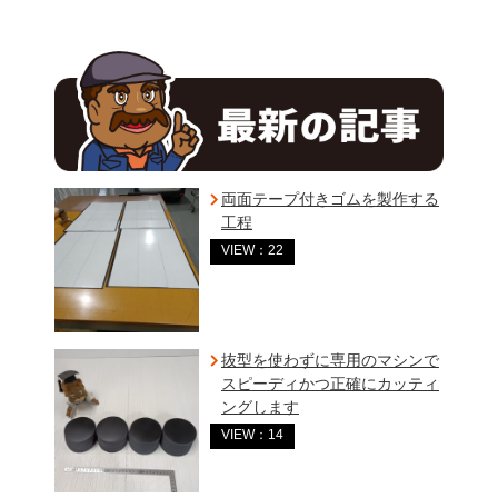
両面テープ付きゴムを製作する
工程
VIEW：22
抜型を使わずに専用のマシンで
スピーディかつ正確にカッティ
ングします
VIEW：14