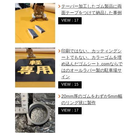
テーパー加工したゴム製品に両
面テープをつけて納品した事例
VIEW：17
印刷ではない、カッティングシ
ートでもない、カラーゴムを埋
め込んだゴムシート.comならで
はのオールラバー製の駐車場サ
イン
VIEW：15
20mm厚のゴムをわずか5mm幅
のリング状に製作
VIEW：17